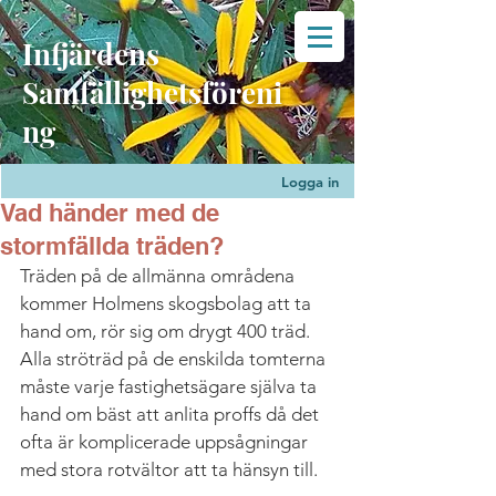
Infjärdens
Samfällighetsföreni
ng
Logga in
Vad händer med de
stormfällda träden?
Träden på de allmänna områdena 
kommer Holmens skogsbolag att ta 
hand om, rör sig om drygt 400 träd. 
Alla ströträd på de enskilda tomterna 
måste varje fastighetsägare själva ta 
hand om bäst att anlita proffs då det 
ofta är komplicerade uppsågningar 
med stora rotvältor att ta hänsyn till.