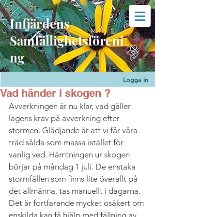
Infjärdens
Samfällighetsföreni
ng
Logga in
Vad händer i skogen ?
Avverkningen är nu klar, vad gäller 
lagens krav på avverkning efter 
stormen. Glädjande är att vi får våra 
träd sålda som massa istället för 
vanlig ved. Hämtningen ur skogen 
börjar på måndag 1 juli. De enstaka 
stormfällen som finns lite överallt på 
det allmänna, tas manuellt i dagarna. 
Det är fortfarande mycket osäkert om 
enskilda kan få hjälp med fällning av 