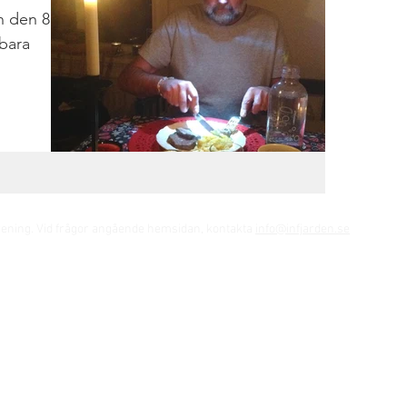
en den 8
rening. Vid frågor angående hemsidan, kontakta
info@infjarden.se