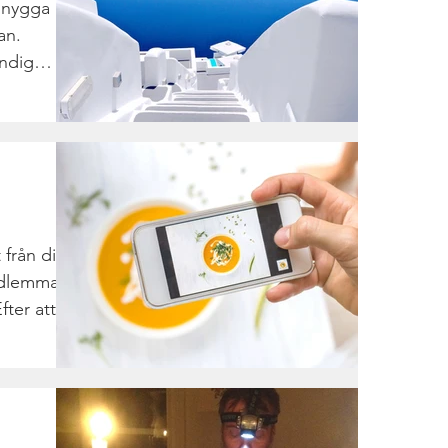
snygga
an.
endig
a på...
 från din
edlemmar,
ter att