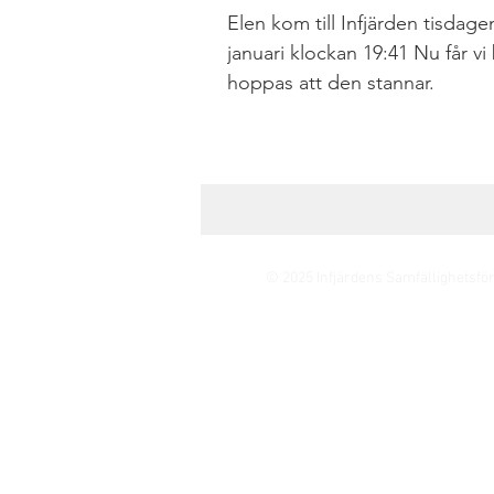
Elen kom till Infjärden tisdag
januari klockan 19:41 Nu får vi bara
hoppas att den stannar.
© 2025 Infjärdens Samfällighetsfö