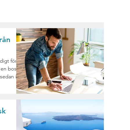
rån
digt för
 en boss!
 sedan in
sk