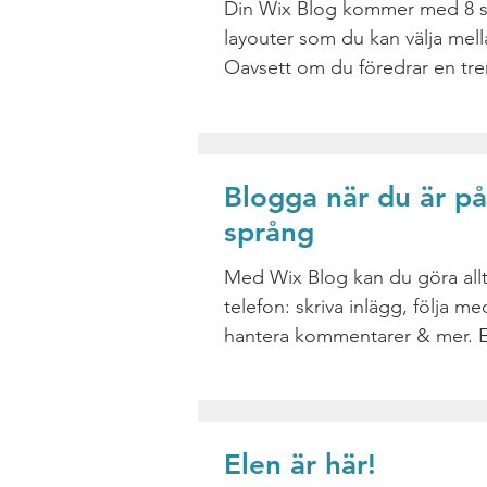
Din Wix Blog kommer med 8 
layouter som du kan välja mell
Oavsett om du föredrar en tr
vykortslook eller om du vill kör
Blogga när du är på
språng
Med Wix Blog kan du göra allt
telefon: skriva inlägg, följa m
hantera kommentarer & mer. Ef
du har publicerat,...
Elen är här!