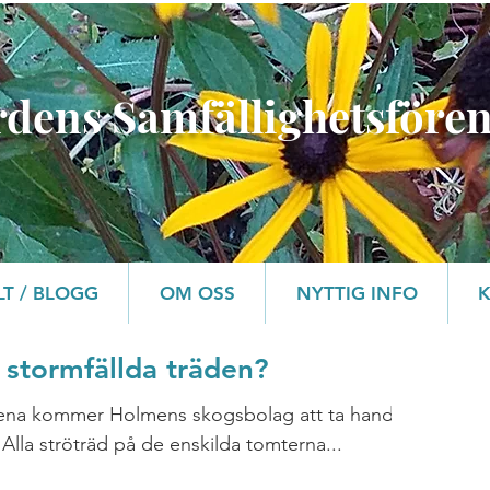
rdens Samfällighetsföre
LT / BLOGG
OM OSS
NYTTIG INFO
stormfällda träden?
ena kommer Holmens skogsbolag att ta hand
 Alla ströträd på de enskilda tomterna...