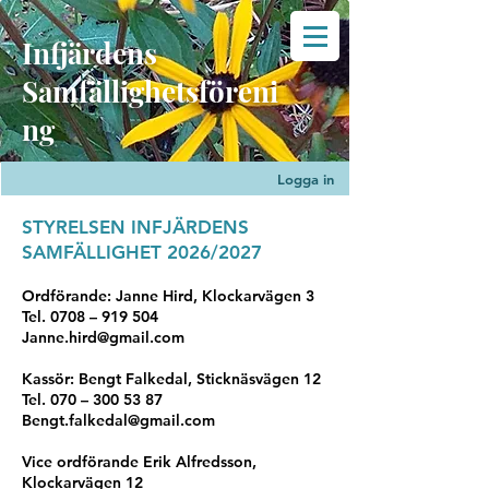
Infjärdens
Samfällighetsföreni
ng
Logga in
STYRELSEN INFJÄRDENS
SAMFÄLLIGHET 2026/2027
Ordförande: Janne Hird, Klockarvägen 3
Tel. 0708 – 919 504
Janne.hird@gmail.com
Kassör: Bengt Falkedal, Sticknäsvägen 12
Tel. 070 –
300 53 87
Bengt.falkedal@gmail.com
Vice ordförande Erik Alfredsson,
Klockarvägen 12