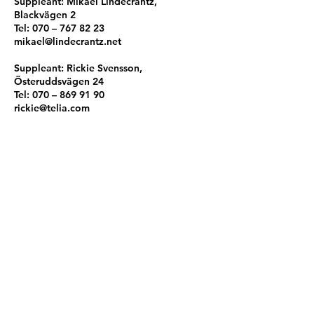
Suppleant: Mikael Lindecrantz,
Blackvägen 2
Tel: 070 –
767 82 23
mikael@lindecrantz.net
Suppleant: Rickie Svensson,
Österuddsvägen 24
Tel: 070 –
869 91 90
rickie@telia.com