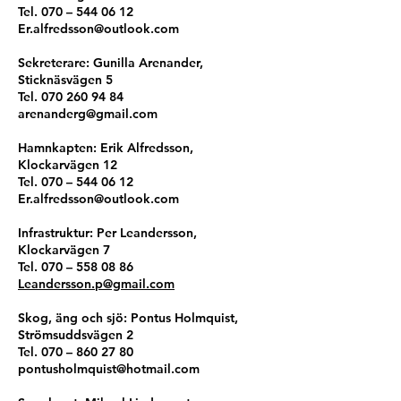
Tel. 070 –
544 06 12
Er.alfredsson@outlook.com
Sekreterare: Gunilla Arenander,
Sticknäsvägen 5
Tel.
070 260 94 84
arenanderg@gmail.com
Hamnkapten: Erik Alfredsson,
Klockarvägen 12
Tel. 070 –
544 06 12
Er.alfredsson@outlook.com
Infrastruktur: Per Leandersson,
Klockarvägen 7
Tel. 070 –
558 08 86
Leandersson.p@gmail.com
Skog, äng och sjö: Pontus Holmquist,
Strömsuddsvägen 2
Tel. 070 –
860 27 80
pontusholmquist@hotmail.com