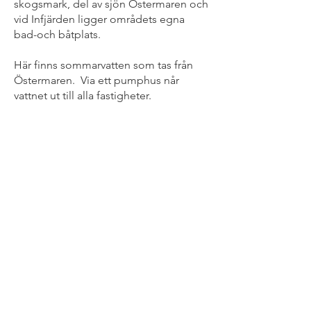
skogsmark, del av sjön Östermaren och
vid Infjärden ligger områdets egna
bad-och båtplats.
Här finns sommarvatten som tas från
Östermaren. Via ett pumphus når
vattnet ut till alla fastigheter.
Sommarvattnet är uppskattat och det är
unikt att kunna vattna under de torra
sommarmånaderna.
I området finns tappställen för
dricksvatten sommartid. Vintertid hålls
ett tappställe öppet vid den
gemensamma föreningsstugan.
För att samordna skötsel av vägar,
ängar, skogar och bad och båtplats
finns Infjärdens Samfällighets- förening
där alla fastighetsägare ska vara
medlemmar.
Kontakta styrelsen för att bli medlem.