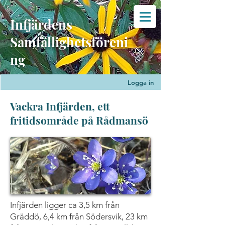
Infjärdens
Samfällighetsföreni
ng
Logga in
Vackra Infjärden, ett
fritidsområde på Rådmansö
Infjärden ligger ca 3,5 km från
Gräddö, 6,4 km från Södersvik, 23 km