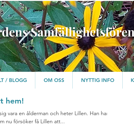
rdens Samfällighetsföre
LT / BLOGG
OM OSS
NYTTIG INFO
tt hem!
r sig vara en ålderman och heter Lillen. Han har
nu försöker få Lillen att...