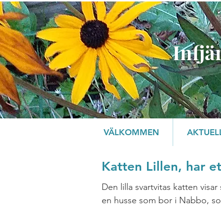
Infjä
VÄLKOMMEN
AKTUEL
Katten Lillen, har e
Den lilla svartvitas katten visa
en husse som bor i Nabbo, som 