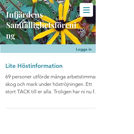
Infjärdens
Samfällighetsföreni
ng
Logga in
Lite Höstinformation
69 personer utförde många arbetstimmar i
skog och mark under höströjningen. Ett
stort TACK till er alla. Troligen har ni nu fått
hem...