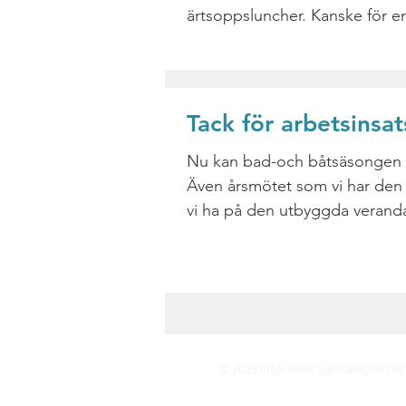
ärtsoppsluncher. Kanske för e
svängom i midsommar????
Tack för arbetsinsats
Nu kan bad-och båtsäsongen
Även årsmötet som vi har den 
vi ha på den utbyggda verand
föreningsstugan.
© 2025 Infjärdens Samfällighetsfö