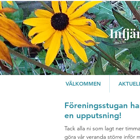
Infjä
VÄLKOMMEN
AKTUEL
Föreningsstugan har
en upputsning!
Tack alla ni som lagt ner timma
göra vår veranda större inför