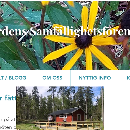
rdens Samfällighetsföre
LT / BLOGG
OM OSS
NYTTIG INFO
 fått
r på att
 möten och