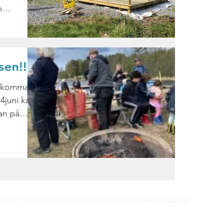
n
en!!!!!
 komma.
4juni kan
an på
rening. Vid frågor angående hemsidan, kontakta
info@infjarden.se